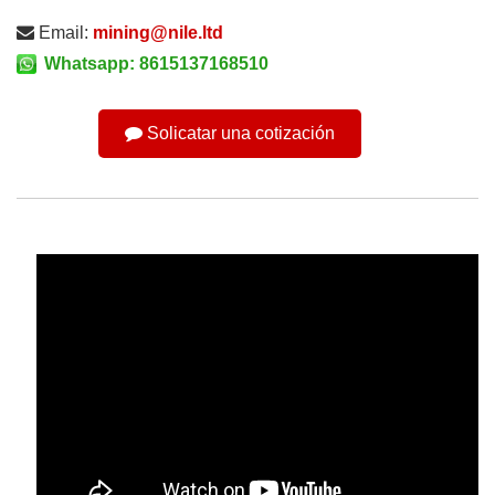
Email:
mining@nile.ltd
Whatsapp: 8615137168510
Solicatar una cotización