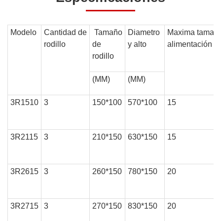
Modelo
Cantidad de
Tamaño
Diametro
Maxima tamañ
rodillo
de
y alto
alimentación 
rodillo
(MM)
(MM)
3R1510
3
150*100
570*100
15
3R2115
3
210*150
630*150
15
3R2615
3
260*150
780*150
20
3R2715
3
270*150
830*150
20