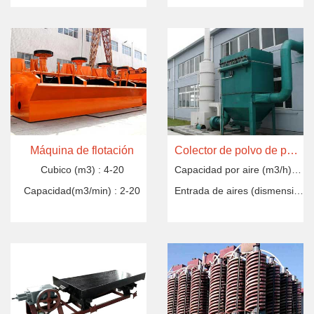
Máquina de flotación
Colector de polvo de pulso
Cubico (m3) :
4-20
Capacidad por aire (m3/h) :
11
Capacidad(m3/min) :
2-20
Entrada de aires (dismensiónes) :