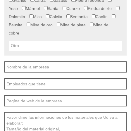
Granito
Caliza
Basalto
Piedra redonda
Yeso
Mármol
Barita
Cuarzo
Piedra de río
Dolomita
Mica
Calcita
Bentonita
Caolín
Bauxita
Mina de oro
Mina de plata
Mina de
cobre