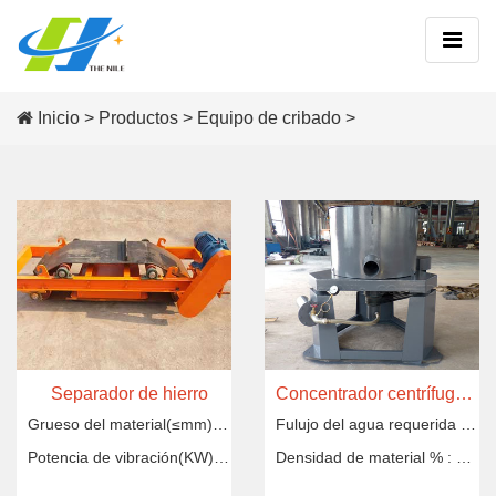
Inicio
>
Productos
>
Equipo de cribado
>
Separador de hierro
Concentrador centrífugo de oro
Grueso del material(≤mm) :
70-500
Fulujo del agua requerida T/H :
Potencia de vibración(KW) :
0.6-20
Densidad de material % :
10-5