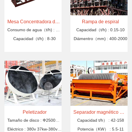
Mesa Concentradora de Oro 6-S
Rampa de espiral
Consumo de agua（t/h) :
50-190
Capacidad（t/h) :
0.15-10
Capacidad（t/h) :
8-30
Diámentro（mm) :
400-2000
Peletizador
Separador magnético mojado
Tamaño de disco :
Ф2500mm-3600mm
Capacidad t/h） :
42-158
Eléctrico :
380v 37kw-380v 55kw
Potencia（KW） :
5.5-11